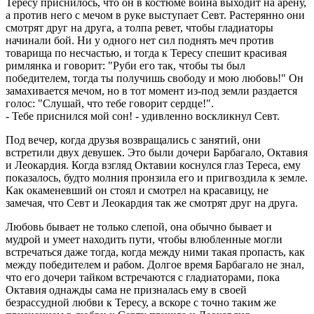
Тересу приснилось, что он в костюме воина выходит на арену,
а против него с мечом в руке выступает Севт. Растерянно они
смотрят друг на друга, а толпа ревет, чтобы гладиаторы
начинали бой. Ни у одного нет сил поднять меч против
товарища по несчастью, и тогда к Тересу спешит красивая
римлянка и говорит: "Руби его так, чтобы ты был
победителем, тогда ты получишь свободу и мою любовь!" Он
замахивается мечом, но в тот момент из-под земли раздается
голос: "Слушай, что тебе говорит сердце!".
- Тебе приснился мой сон! - удивленно воскликнул Севт.
Под вечер, когда друзья возвращались с занятий, они
встретили двух девушек. Это были дочери Барбагало, Октавия
и Леокардия. Когда взгляд Октавии коснулся глаз Тереса, ему
показалось, будто молния пронзила его и пригвоздила к земле.
Как окаменевший он стоял и смотрел на красавицу, не
замечая, что Севт и Леокардия так же смотрят друг на друга.
Любовь бывает не только слепой, она обычно бывает и
мудрой и умеет находить пути, чтобы влюбленные могли
встречаться даже тогда, когда между ними такая пропасть, как
между победителем и рабом. Долгое время Барбагало не знал,
что его дочери тайком встречаются с гладиаторами, пока
Октавия однажды сама не призналась ему в своей
безрассудной любви к Тересу, а вскоре с точно таким же