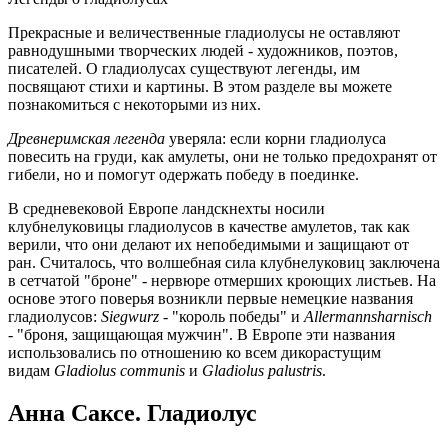
Прекрасные и величественные гладиолусы не оставляют
равнодушными творческих людей - художников, поэтов,
писателей. О гладиолусах существуют легенды, им
посвящают стихи и картины. В этом разделе вы можете
познакомиться с некоторыми из них.
Древнеримская легенда
уверяла: если корни гладиолуса
повесить на груди, как амулеты, они не только предохранят от
гибели, но и помогут одержать победу в поединке.
В средневековой Европе
ландскнехты носили
клубнелуковицы гладиолусов в качестве амулетов, так как
верили, что они делают их непобедимыми и защищают от
ран. Считалось, что волшебная сила клубнелуковиц заключена
в сетчатой "броне" - нервюре отмерших кроющих листьев. На
основе этого поверья возникли первые немецкие названия
гладиолусов:
Siegwurz
- "король победы" и
Allermannsharnisch
- "броня, защищающая мужчин". В Европе эти названия
использовались по отношению ко всем дикорастущим
видам
Gladiolus communis
и
Gladiolus palustris
.
Анна Саксе. Гладиолус