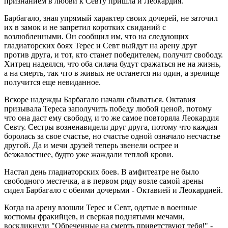
признанием в любви к Севту пришла и Леокардия.
Барбагало, зная упрямый характер своих дочерей, не заточил
их в замок и не запретил коротких свиданий с
возлюбленными. Он сообщил им, что на следующих
гладиаторских боях Терес и Севт выйдут на арену друг
против друга, и тот, кто станет победителем, получит свободу.
Хитрец надеялся, что оба силача будут сражаться не на жизнь,
а на смерть, так что в живых не останется ни один, а зрелище
получится еще невиданное.
Вскоре надежды Барбагало начали сбываться. Октавия
призывала Тереса заполучить победу любой ценой, потому
что она даст ему свободу, и то же самое повторяла Леокардия
Севту. Сестры возненавидели друг друга, потому что каждая
боролась за свое счастье, но счастье одной означало несчастье
другой. Да и мечи друзей теперь звенели острее и
безжалостнее, будто уже жаждали теплой крови.
Настал день гладиаторских боев. В амфитеатре не было
свободного местечка, а в первом ряду возле самой арены
сидел Барбагало с обеими дочерьми - Октавией и Леокардией.
Когда на арену взошли Терес и Севт, одетые в военные
костюмы фракийцев, и сверкая поднятыми мечами,
воскликнули "Обреченные на смерть приветствуют тебя!" -