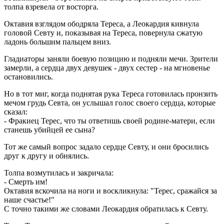
толпа взревела от восторга.
Октавия взглядом ободряла Тереса, а Леокардия кивнула
головой Севту и, показывая на Тереса, повернула сжатую
ладонь большим пальцем вниз.
Гладиаторы заняли боевую позицию и подняли мечи. Зрители
замерли, а сердца двух девушек - двух сестер - на мгновенье
остановились.
Но в тот миг, когда поднятая рука Тереса готовилась пронзить
мечом грудь Севта, он услышал голос своего сердца, которые
сказал:
- Фракиец Терес, что ты ответишь своей родине-матери, если
станешь убийцей ее сына?
Тот же самый вопрос задало сердце Севту, и они бросились
друг к другу и обнялись.
Толпа возмутилась и закричала:
- Смерть им!
Октавия вскочила на ноги и воскликнула: "Терес, сражайся за
наше счастье!"
С точно такими же словами Леокардия обратилась к Севту.